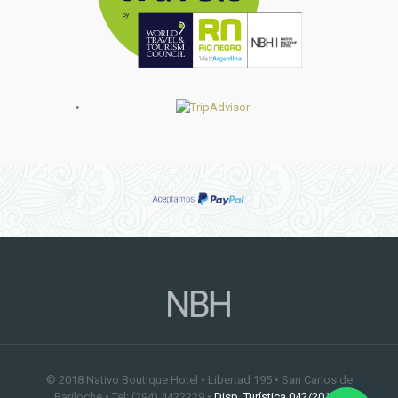
© 2018 Nativo Boutique Hotel • Libertad 195 • San Carlos de
Bariloche • Tel: (294) 4422229 •
Disp. Turística 042/2019
•